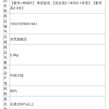
品
【窗帘+伸缩杆】 青碧蓝色 【适合宽2.1米到3.1米窓】【窗帘
名
高2.0米】
称
商
品
10031939061941
编
号
店
沫梵旗舰店
铺
商
品
2.9kg
毛
重
商
品
中国大陆
产
地
风
简约
格
遮
光
全遮光90%以上
度