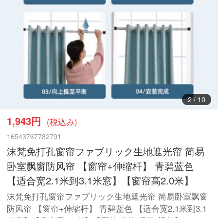
3
/
10
1,943円
(税込み)
16543767782791
沫梵免打孔窗帘ファブリック生地遮光帘 简易
卧室飘窗防风帘 【窗帘+伸缩杆】 青碧蓝色
【适合宽2.1米到3.1米窓】【窗帘高2.0米】
沫梵免打孔窗帘ファブリック生地遮光帘 简易卧室飘窗
防风帘 【窗帘+伸缩杆】 青碧蓝色 【适合宽2.1米到3.1