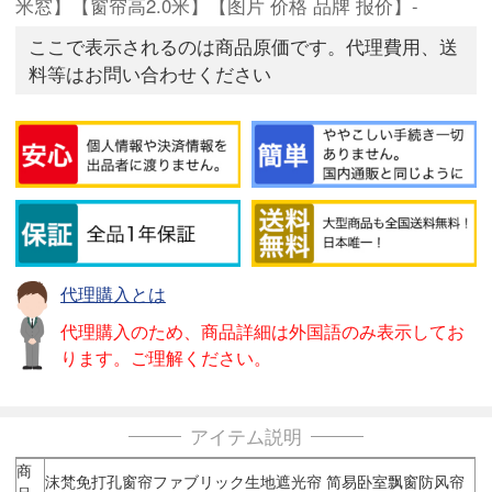
米窓】【窗帘高2.0米】【图片 价格 品牌 报价】-
ここで表示されるのは商品原価です。代理費用、送
料等はお問い合わせください
代理購入とは
代理購入のため、商品詳細は外国語のみ表示してお
ります。ご理解ください。
アイテム説明
商
沫梵免打孔窗帘ファブリック生地遮光帘 简易卧室飘窗防风帘