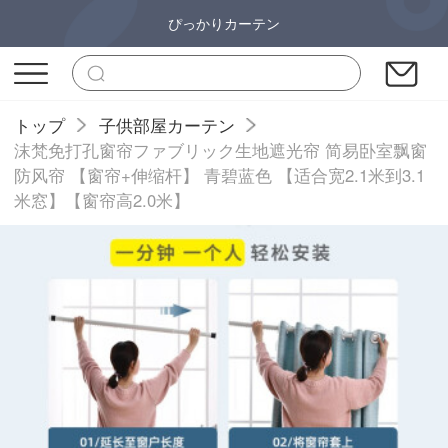
ぴっかりカーテン
トップ
子供部屋カーテン
沫梵免打孔窗帘ファブリック生地遮光帘 简易卧室飘窗
防风帘 【窗帘+伸缩杆】 青碧蓝色 【适合宽2.1米到3.1
米窓】【窗帘高2.0米】