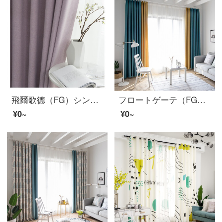
飛爾歌德（FG）シンプルで無地な色彩の羅紋彩麻多色のカーテンリビングルームの書斎のベランダの床につくカーテンのオーダーメイドピンクの紫のカーテン（窓の紗をくわえません）の幅3メートル*高さ2.7メートル-フック式の一枚（高さは短くできます）
フロートゲーテ（FG）は北欧のシンプルな現代純色の流星麻綴カーテンを厚くし、リビングルームの書斎の床に置くカーテンをカスタマイズし、薄い緑色の継ぎ目黄色のカーテンをカスタマイズしました。幅3メートル*高さ2.7メートル-フック式の一枚です。
¥0~
¥0~