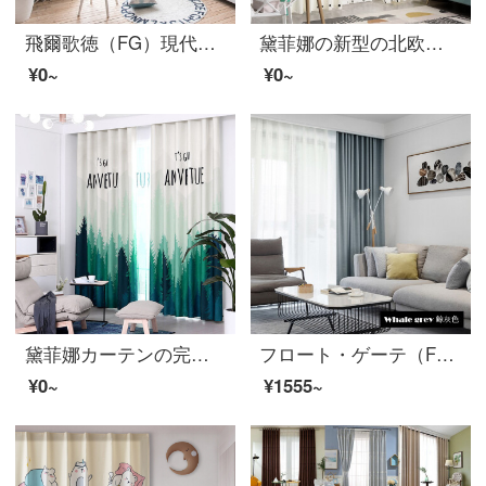
飛爾歌徳（FG）現代簡約水杉印模様の遮光カーテンリビングルームの書斎バルコニーの床にあるカーテンのカーテンをカスタマイズしてカーテンをつなぎ合わせます。幅3 m*高さ2.7 m-フック式の一枚です。
黛菲娜の新型の北欧カーテンの完成品は現代簡単に遮光します。リビングルームの床にはカーテンがあります。9866-半遮光布-打孔完成品の幅は1.9*2.7メートル*1枚です。
¥0~
¥0~
黛菲娜カーテンの完成品北欧スタイルは簡単で現代的な遮光に厚い窓紗のカーテンを厚くして、熱を遮断するリビングルームの布地8518-半遮光布-打孔完成品の幅は1.9*2.7メートルの高さ*1枚(高可改)
フロート・ゲーテ（FG）北欧現代全遮光厚いカーテン-アテネ格リビング・ルームの書斎バルコニーの3階のサイドカーテンの多色床カーテンのオーダーメイド鯨灰色のカーテン（窓のベールを含まない）の幅3メートル*高さ2.7メートル-フック式の一枚（高さは短くすることができます）
¥0~
¥1555~