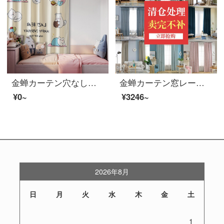
金蝉カーテン穴なしマジック贴り付け简易カーテンファブリック生のリビングルーム漫画プリントins风地背景ファブリック生の怠け者熊の1.2メートル幅*1.8メートル
金蝉カーテン窓レーザー特売飘窓寝室レンタルルーム窓レーザーカーテン完成品フック打孔芳草地芳草ミルクティー-完成品幅2.56*高さ1.72メートル-sフック2枚
¥0~
¥3246~
2026年8月
日
月
火
水
木
金
土
1