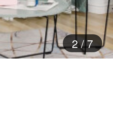
3
/
7