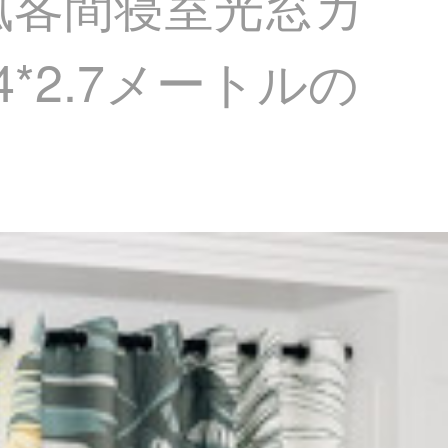
風客間寝室光窓カ
4*2.7メートルの