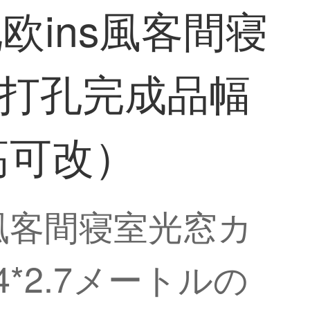
ins風客間寝
-打孔完成品幅
（高可改）
風客間寝室光窓カ
4*2.7メートルの