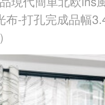
品現代簡単北欧ins
光布-打孔完成品幅3.
）