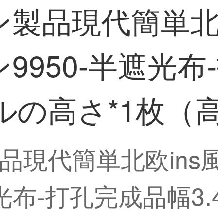
製品現代簡単北欧
9950-半遮光布
ートルの高さ*1枚
品現代簡単北欧ins
光布-打孔完成品幅3.