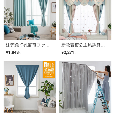
沫梵免打孔窗帘ファブリック生地遮光帘 简易卧室飘窗防风帘 【窗帘+伸缩杆】 青碧蓝色 【适合宽2.1米到3.1米窓】【窗帘高2.0米】
新款窗帘公主风跳舞女孩甜美粉色加厚遮光儿童房卧室飘窗短帘可爱 窗幔一米 限时加工
¥1,943~
¥2,271~