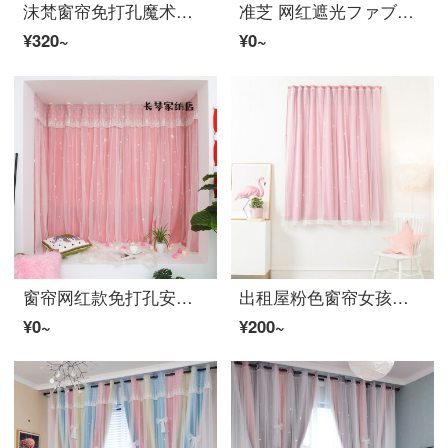
沫梵窗帘免打孔魔术贴遮光ファブリック生地简易卧室飘窗出租房小短遮阳ファブリック生地 浅蓝色(新款双面的) 宽1.0X高1.5米 1片装 魔术贴式
准芝 网红遮光ファブリック生地魔术粘贴式窗帘卧室免打孔安装小窓短自粘房间免安装 宽0.7×高1.0一片 粉色(魔术贴镂空星星)
¥320~
¥0~
窗帘网红款免打孔安装直播背景抖音双层魔术贴粘贴式简约宿舍遮阳房间卧室窗レース既製カーテン定制 粉色(蕾丝帘头ファブリック生地+レース双层一体) 每米魔术贴含加工费(ファブリック生地レース一体)
出租屋粉色窗帘女孩房间免打孔双层带レース简易レース帘一体遮光阳经济型 粉红色 宽0.7米*高1.0米(含レース双层)
¥0~
¥200~