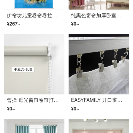
伊帘坊儿童卷帘卷拉式窗帘卧室卫生间办公室厕所阳台浴室防水风景遮光遮阳卷帘升降拉式 鹤飞九天（全遮光）
纯黑色窗帘加厚卧室定做摄影背景投影仪器罩暗房间隔断的 粉红色 粉色、玫红、大红 宽3.8米高联系
¥267~
¥0~
曹操 遮光窗帘卷帘打孔定制ファブリック生地帘办公室窗帘隔热卧室会议室浴室防水遮阳帘手拉升降帘 半遮光-乳白 1平方价格
EASYFAMILY 开口窗帘环带夹子 挂钩活扣环配件浴帘圈 夹子（40个装）
¥0~
¥0~