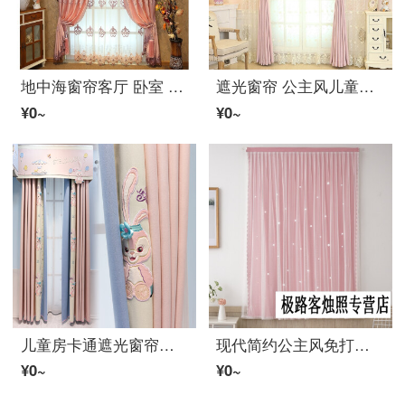
地中海窗帘客厅 卧室 遮光窗帘 飘窗房间 简欧新古典现代简约欧式飘窗绣花窗帘客厅寝室のカーテン成品定制蓝色 粉红色 ファブリック生地帘 1米*不加工
遮光窗帘 公主风儿童房少女现代简约百搭卧室隔热防晒四季窗帘ファブリック生地 粉色蝴蝶结+(含造型) 打孔加工(含加工费)一米价
¥0~
¥0~
儿童房卡通遮光窗帘可爱房窗帘卡通动漫迷你小兔子紫粉色女孩小卧室遮光窗帘 迷你兔粉色 ファブリック生地/米(四爪挂钩免加工费)
现代简约公主风免打孔自粘魔术贴遮光短帘出租房成品隔热窗帘网红款卧室遮阳简易免打孔安装小窓短帘 粉色(魔术贴镂空星星ファブリック生地加レース) 宽1.0高1.0(多拍不发)
¥0~
¥0~