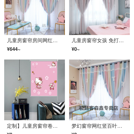
儿童房窗帘房间网红公主风卧室梦幻帘飘窗遮光儿童房女孩リビングルームカーテン2021年新款 公主粉 绣花款 (加厚高精密) 每米定制(挂钩款)
儿童房窗帘女孩 免打孔遮光2021年新款儿童房间网红女孩流行遮光客厅飘窗公主风窗帘卧室ins 莫兰迪粉灰(加厚高紧密) 备注高度可改短 每米定制(挂钩款)
¥644~
¥0~
定制】儿童房窗帘卷帘男孩免打孔动漫儿童卡通画女孩卧室房间阳台升降式遮阳帘 粉红色 图13
梦幻窗帘网红竖百叶梦幻窗帘透光不透人レース帘房间网红公主风卧室梦幻帘飘窗遮光儿童房女孩リビングルームカーテン2021年 公主粉 绣花款 (加厚高精密) 每米定制(挂钩款)