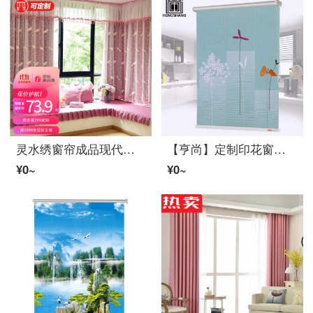
灵水绣窗帘成品现代简约ファブリック生地レース一体双层棉リネン小鸟绣花窗レース定制儿童房女卧室客厅U型L型飘窗公主风高遮光隔热帘 粉色-ファブリック生地レース一体（包含窗レース） 定制挂钩式一米(联系卖家)
【亨尚】定制印花窗帘免打孔全遮光拉珠卷帘办公室卧室儿童房阳台厨房升降遮阳隔断卷帘山水画窗帘 秋语2208 1平方
¥0~
¥0~