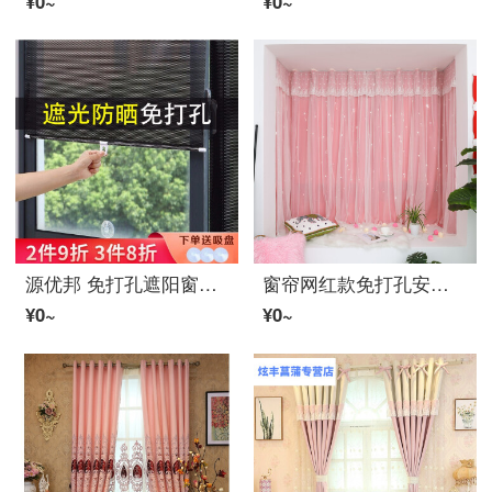
¥0~
¥0~
源优邦 免打孔遮阳窗帘 吸盘式简易家用厨房阳台防晒遮阳遮光伸缩窗帘 车用办公室遮光拉帘伸缩卷帘 40*125CM 黑色波点【高度可伸缩】
窗帘网红款免打孔安装直播背景抖音双层魔术贴粘贴式简约宿舍遮阳房间卧室窗レース既製カーテン定制 粉色(蕾丝帘头ファブリック生地+レース双层一体) 平铺1宽*1.35高魔术贴一片
¥0~
¥0~