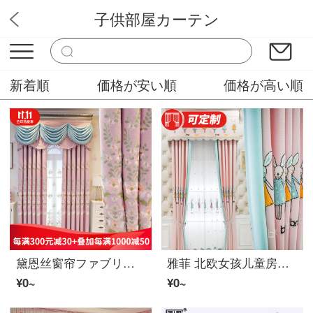
子供部屋カーテン
ぴっかりカーテン
新着順
価格が安い順
価格が高い順
黛恩丝窗帘ファブリック生地现代简约欧式简欧卧室客厅遮光ファブリック生地温馨婚房粉色少女窗帘成品定制 粉色 ファブリック生地宽一米（花位0.35，帘头及轨道等配件另算）
雅菲 北欧女孩儿童房夜光寝室のカーテン粉色公主风可爱卡通レース帘少女公主房ファブリック生地 粉色ファブリック生地帘 定制1米专拍(可免费加工好）
¥0~
¥0~