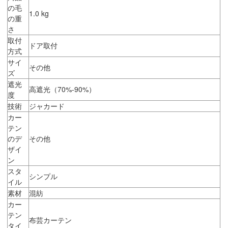
の毛
1.0 kg
の重
さ
取付
ドア取付
方式
サイ
その他
ズ
遮光
高遮光（70%-90%）
度
技術
ジャカード
カー
テン
のデ
その他
ザイ
ン
スタ
シンプル
イル
素材
混紡
カー
テン
布芸カーテン
タイ