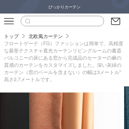
ぴっかりカーテン
トップ
北欧風カーテン
フロートゲーテ（FG）ファッションは簡単で、高精度
な菱形テクスチャ遮光カーテンリビングルームの書斎
バルコニーの床にある窓から完成品のセーターの麻の
質感のカーテンをカスタマイズしました。深い灰緑の
カーテン（窓のベールを含まない）の幅は3メートル*
高さ2.7メートルです。