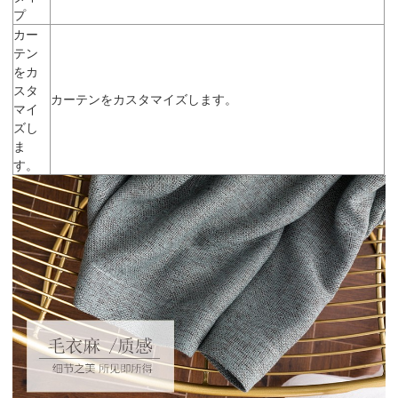
プ
カー
テン
をカ
スタ
カーテンをカスタマイズします。
マイ
ズし
ま
す。