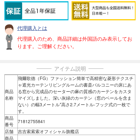
代理購入とは
代理購入のため、商品詳細は外国語のみ表示してお
ります。ご理解ください。
アイテム説明
飛爾歌德（FG）ファッション簡単で高精密な菱形テクスチ
ャ遮光カーテンリビングルームの書斎バルコニーの床にあ
商品
る窓から完成品のセーターの麻の質感のカーテンをカスタ
名称
マイズしました。深い灰緑のカーテン（窓のベールを含ま
ない）の幅3メートル*高さ2.7メートル-フック式の一枚で
す。
商品
71812755841
番号
店舗
吉吉索索索オフィシャル旗艦店
商品