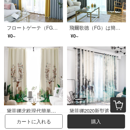
フロートゲーテ（FG）北欧ins風シンプルで現代純色の人字尼半遮光カーテンリビングルームの書斎のバルコニー床カーテンカーテンカーテンのオーダーメイドグレーブルーの継ぎ目黄色のカーテン（窓のベールを含まない）幅3 m*高さ2.7 m-フック式一枚（高度は短くできます）
飛爾歌德（FG）は簡単に現代の客間の寝室を予約してベランダを注文して、厚くして、シェニールの花のカーテンの客間を増やします。書斎の豪華な完成品のカーテンで、墨緑のカーテンをカスタマイズします。幅は3メートルです。高さは2.7メートルです。
¥0~
¥0~
黛菲娜北欧現代簡単カーテンリビングルームのバルコニーの遮光床に置くサンバイザー9812-半遮光布-打孔完成品の幅2.9*2.7メートルの高さ*1枚（高可改）
黛菲娜2020新型遮光カーテンが流行している北欧風のモダンでシンプルで豪華な客間の全遮光布地の寝室の窓紗のカーテン9858-半遮光布-穴あけの完成品の幅2.4*2.7メートルの高さ*1枚（高可改）
¥0~
¥0~
カートに入れる
購入