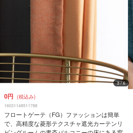
3
/
6
0円
(税込み)
16031148511788
フロートゲーテ（FG）ファッションは簡単
で、高精度な菱形テクスチャ遮光カーテンリ
ビングルームの書斎バルコニーの床にある窓