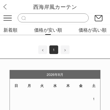
西海岸風カーテン
ぴっかりカーテン
新着順
価格が安い順
価格が高い順
<
1
>
2026年8月
日
月
火
水
木
金
土
1