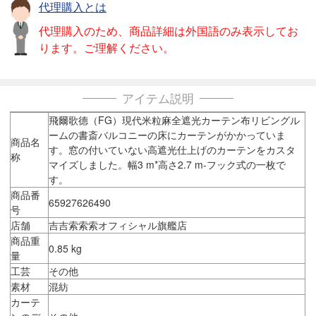
代理購入とは
代理購入のため、商品詳細は外国語のみ表示してお
ります。ご理解ください。
アイテム説明
飛爾歌德（FG）現代米粒麻全遮光カーテン布リビングル
ームの書斎バルコニーの床にカーテンがかかっていま
商品名
す。窓の付いていない高遮光仕上げのカーテンをカスタ
称
マイズしました。幅3 m*高さ2.7 m-フック式の一枚で
す。
商品番
65927626490
号
店舗
吉吉索索索オフィシャル旗艦店
商品重
0.85 kg
量
工芸
その他
素材
混紡
カーテ