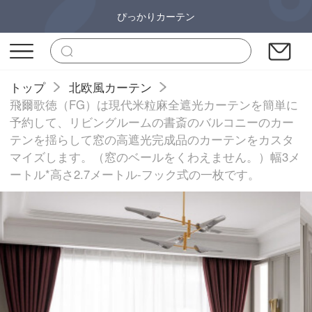
ぴっかりカーテン
トップ
北欧風カーテン
飛爾歌徳（FG）は現代米粒麻全遮光カーテンを簡単に
予約して、リビングルームの書斎のバルコニーのカー
テンを揺らして窓の高遮光完成品のカーテンをカスタ
マイズします。（窓のベールをくわえません。）幅3メ
ートル*高さ2.7メートル-フック式の一枚です。