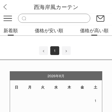
西海岸風カーテン
ぴっかりカーテン
新着順
価格が安い順
価格が高い順
<
1
>
2026年8月
日
月
火
水
木
金
土
1