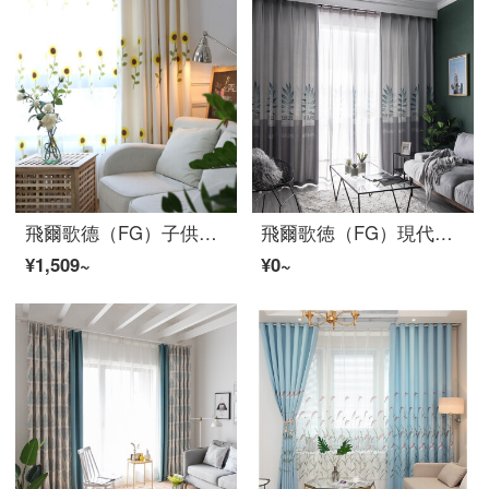
飛爾歌德（FG）子供用アニメヒマワリの図案の刺繍カーテンカーテンリビングルームの書斎のベランダの床に置くカーテンが窓の完成品のカーテンにカスタマイズされています。刺繍のヒマワリのカーテン（窓のベールをくわえません。）の幅が3メートル*高さが2.7メートルです。
飛爾歌徳（FG）現代プリント遮光無色の葉っぱ緑植カーテンリビングルームの書斎バルコニーの床につくカーテンカーテンのオーダーメイド灰色のカーテン（窓のベールを含まない）の幅3メートル*高さ2.7メートル-フック式の一枚（高さは短くすることができます）
¥1,509~
¥0~