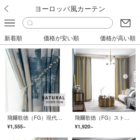
ヨーロッパ風カーテン
ぴっかりカーテン
新着順
価格が安い順
価格が高い順
飛爾歌徳（FG）現代簡単で抽象的な印紙のカーテン—空白のリビングルームの書斎のベランダの床に置くカーテンが窓の完成品のカーテンにカスタマイズされている青いカーテン（窓のベールを含まない）の幅3メートル*高さ2.7メートル-フック式の一枚（高さは短く変えられます）
飛爾歌徳（FG）ストライプの色織地中海スタイルは簡単にカーテンリビングルームの書斎の窓を揺らして床に下ろすカーテン現代製品のカーテンをカスタマイズします。黄色のカーテンは幅3 m*高さ2.7 m-フック式です。
¥1,555~
¥1,920~