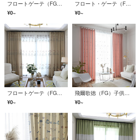
フロートゲーテ（FG）北欧素朴でモダンでシンプルなプリントカーテンリビングルームの書斎バルコニーのカーテンを厚くしたベルベット麻遮光仕上げのカーテンをカスタマイズしました。
フロート・ゲーテ（FG）北欧風シンプルでモダンなクリスマスツリー綿麻のカーテン寝室のリビング・バルコニーの遮光完成品のカーテンがカスタマイズされたクリスマスツリーのカーテン（窓のベールを含まない）がホック式の1メートルをカスタマイズしました。
¥0~
¥0~
フロートゲーテ（FG）アメリカン刺繍の綿花カーテンリビングルームの書斎バルコニーの床に置くカーテンの翻り窓の大気中の刺繍の完成品のカーテンがカスタマイズされている。カレー色のカーテン（窓の紗を含まない）の幅が3メートル*高さが2.7メートル。
飛爾歌徳（FG）子供の綿麻の質感の浮き彫りアジサイの蝶のカーテンリビングルームの書斎の床に置くカーテンの翻る窓の女の子の部屋の王女の粉の完成品のカーテンはピンク色の浮き彫りの刺繍の蝶のカーテン（窓の紗をくわえません）を注文して作らせます。幅3メートル*高さ2.7メートル-フック式一枚です。
¥0~
¥0~