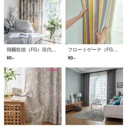
飛爾歌德（FG）現代簡単なアメリカ式プリントのカーテン—ケイ素質蘭心リビングルームの書斎のバルコニーの床に下ろすカーテンのオーダーメイド灰色のカーテン（窓のベールを含まない）の幅2メートル*高さ2.7メートル
フロートゲーテ（FG）地中海風の全遮光は厚く、ビロードのシェニールのカーテンをまねる北欧簡単寝室のリビングルームのリビングルームのベランダの床にカーテンが翻ります。カーテンはグレーの黄色のカーテンをカスタマイズします。幅3メートル*高さ2.7メートル-フック式の一枚です。
¥0~
¥0~