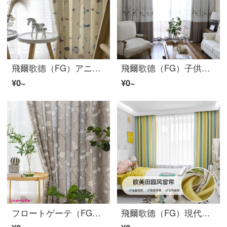
飛爾歌德（FG）アニメ子供可愛い小魚亜麻プリントのカーテンリビングルームの書斎ベビールームのカーテンカスタマイズ可愛い漫画小魚カーテン（窓紗を含まない）の幅3メートル*高さ2.7メートル-フック式一枚（高さは短く変えられます）
飛爾歌德（FG）子供綿麻プリントの半遮光カーテン-鹿リビングルームの寝室のベランダの床にカーテンがかかっています。カーテンをカスタマイズしました。幅3 m*高さ2.7 m-フック式の一枚です。
¥0~
¥0~
フロートゲーテ（FG）新中国風北欧風インズプリントのカーテン-寒梅リビングルームの寝室の部屋のベランダの床にカーテンを厚くして、ベルベットの麻製品のカーテンをカスタマイズしました。浅いカレー色のカーテン（窓のベールを含まない）の幅は3メートル*高さ2.7メートルです。
飛爾歌德（FG）現代簡単で簡単な地中海スタイルの洗浄綿の子供漫画のカーテン―旅夢リビングルームの寝室のベランダの床につくカーテン翻り窓の完成品のカーテンは地中海旅夢カスタマイズホック式の1メートルを注文します（売り手に連絡します）。