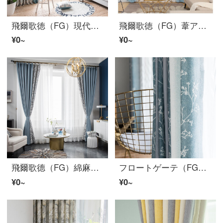
飛爾歌徳（FG）現代簡約水杉印模様の遮光カーテンリビングルームの書斎バルコニーの床にあるカーテンのカーテンをカスタマイズしてカーテンをつなぎ合わせます。幅3 m*高さ2.7 m-フック式の一枚です。
飛爾歌徳（FG）葦アジサイのカーテンに竹節綿の半遮光アジサイのカーテンをカスタマイズした軽いリビングルームの書斎のベランダのカーテンの青いカーテン（窓のベールを含まない）の幅3メートル*高さ2.7メートル-フック式の一枚（高さは短く変えられます）
¥0~
¥0~
飛爾歌德（FG）綿麻の色は簡単に色を合わせてカーテンの布地をつづり合わせます。花蔓藤屋の寝室の書斎のベランダのカーテンの翻り窓の完成品のプリントカーテンは花蔓のカーテンをカスタマイズします。幅3 m*高さ2.7 m-フック式の一枚です。
フロートゲーテ（FG）北欧海川プリントカーテンリビングルーム書斎半遮光カーテン仕上げのブリーフカーテンカスタムブルーグレーのカーテン（窓のベールを含まない）幅3メートル*高さ2.7メートル-フック式一枚（高さは短くすることができます）
¥0~
¥0~