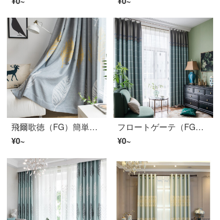
¥0~
¥0~
飛爾歌徳（FG）簡単な印紙の綿麻のカーテンリビングルームの書斎のベランダの窓から床に下ろすカーテンの上に窓の半遮光の完成品のカーテンを注文して灰色のカーテンを注文します。幅3メートル*高さ2.7メートル-フック式の一枚です。
フロートゲーテ（FG）北欧風シンプルな綿麻の質感遮光カーテンリビングルームの書斎バルコニーのカーテンのシームレスな継ぎ目なしに格子完成品のカーテンをカスタマイズしました。
¥0~
¥0~