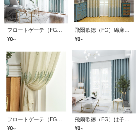
フロートゲーテ（FG）北欧風映葉プリントカーテンリビングルーム書斎半遮光ベルベット麻製品カーテンカスタマイズ映葉藍カーテン（窓紗を含まない）カスタムホック式1メートル
飛爾歌徳（FG）綿麻の色の織の花を引き延ばしてカーテンのリビングルームの書斎のベランダの床に下ろすカーテンの翻り窓の完成品のカーテンは緑のカーテンを注文して作らせます（窓の紗をくわえません）幅3メートル*高さ2.7メートル-フック式の一面（高度は短くできます）
¥0~
¥0~
フロートゲーテ（FG）麻の生地に緑色の刺繍を施したサッシは清新で簡単です。北欧風のリビングルームの書斎製品の紗は緑の刺繍の窓紗をカスタマイズしました。幅3 m*高さ2.7 m-フック式の一枚です。
飛爾歌徳（FG）は子供の遮光ダイアモンドのカーテンを厚くします。クリスマスツリーリビングルームの寝室の書斎のベランダには、窓から床に下ろすカーテンの両面に花を咲かせる清新な田園製品のカーテンの青いカーテン（窓のベールを含まない）は、幅3メートル*高さ2.7メートルです。
¥0~
¥0~