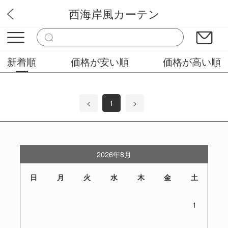
西海岸風カーテン
ぴっかりカーテン
新着順
価格が安い順
価格が高い順
<
1
>
2026年8月
日
月
火
水
木
金
土
1