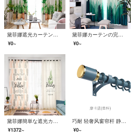
黛菲娜遮光カーテン完成品子供部屋緑植新型遮光布地リビングルームのカーテンカスタマイズ9817-半遮光布-打孔完成品幅3.4*2.7メートル*1枚（高可改）
黛菲娜カーテンの完成品北欧スタイルは簡単で現代的な遮光に厚い窓紗のカーテンを厚くして、熱を遮断するリビングルームの布地8518-半遮光布-打孔完成品の幅は1.9*2.7メートルの高さ*1枚(高可改)
¥0~
¥0~
黛菲娜簡単な遮光カーテンの布ネット紅北欧ins小清新な文芸格子少女心のお姫様風の寝室の床には窓枠のカーテンがかかっています。9890-半遮光布-打孔完成品の幅は1.9*2.7メートルの高さ*1枚です。
巧耐 轻奢风窗帘杆 静音加厚铝合金罗马杆窗帘打孔挂钩轨道 单杆双杆顶装墙装打孔窗帘轨 窗帘配件 摩卡蓝 单杆 要几米拍几件
¥1372~
¥0~