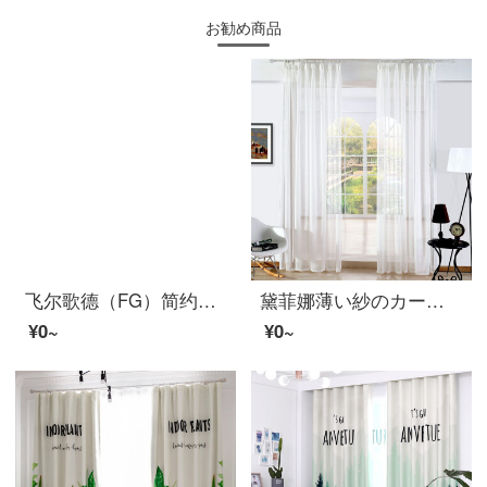
お勧め商品
飞尔歌德（FG）简约纯色亮光丝拼接窗帘布 ins北欧风客厅卧室书房阳台落地帘飘窗成品窗帘定制 米白色窗帘（不含窗纱） 宽3米*高2.7米-挂钩式一片(高度可改短)
黛菲娜薄い紗のカーテンの窓の紗のカーテンのベランダの遮光する砂の白い砂は光を通さないで人の白い紗のカーテンの白い紗のカーテンにつながります。完成品の幅は2.9*2.7メートルの高さ*1枚です。
¥0~
¥0~