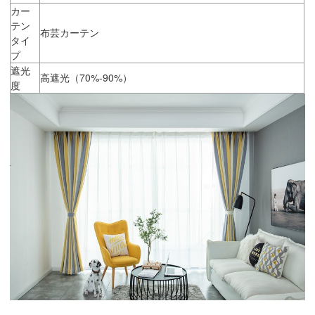
カー
テン
布芸カーテン
タイ
プ
遮光
高遮光（70%-90%）
度