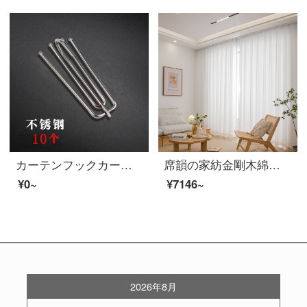
カーテンフックカーテンのフック部品の付属品フュークベルト韓国式四本爪フックフック【ステンレス太字】10個
席韻の家紡金剛木綿は光が透過しないので、人の白レスー耐磨耗防止フック糸金剛レス客間の窓のバルコニーの窓レ-ス幅3.0メートル*高さ2.7メートル*2枚のフック(カスタマーサービスの高さ変更)
¥0~
¥7146~
2026年8月