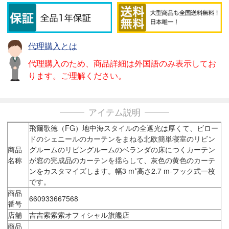
代理購入とは
代理購入のため、商品詳細は外国語のみ表示してお
ります。ご理解ください。
アイテム説明
飛爾歌徳（FG）地中海スタイルの全遮光は厚くて、ビロー
ドのシェニールのカーテンをまねる北欧簡単寝室のリビン
商品
グルームのリビングルームのベランダの床につくカーテン
名称
が窓の完成品のカーテンを揺らして、灰色の黄色のカーテ
ンをカスタマイズします。幅3 m*高さ2.7 m-フック式一枚
です。
商品
660933667568
番号
店舗
吉吉索索索オフィシャル旗艦店
商品