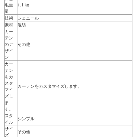
毛重
1.1 kg
量
技術
シェニール
素材
混紡
カー
テン
のデ
その他
ザイ
ン
カー
テン
をカ
スタ
カーテンをカスタマイズします。
マイ
ズし
ま
す。
スタ
シンプル
イル
サイ
その他
ズ