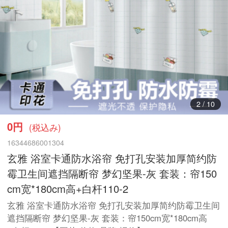
3
/
10
0円
(税込み)
16344686001304
玄雅 浴室卡通防水浴帘 免打孔安装加厚简约防
霉卫生间遮挡隔断帘 梦幻坚果-灰 套装：帘150
cm宽*180cm高+白杆110-2
玄雅 浴室卡通防水浴帘 免打孔安装加厚简约防霉卫生间
遮挡隔断帘 梦幻坚果-灰 套装：帘150cm宽*180cm高