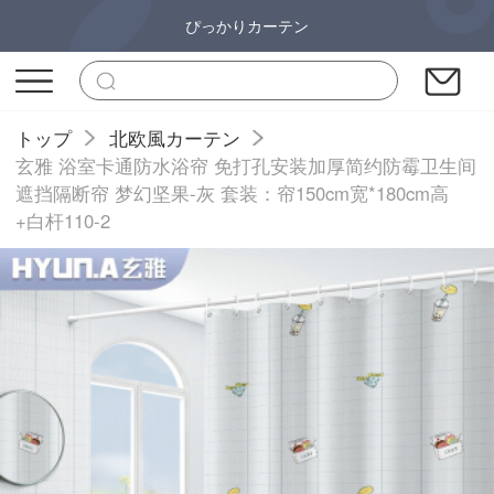
ぴっかりカーテン
トップ
北欧風カーテン
玄雅 浴室卡通防水浴帘 免打孔安装加厚简约防霉卫生间
遮挡隔断帘 梦幻坚果-灰 套装：帘150cm宽*180cm高
+白杆110-2