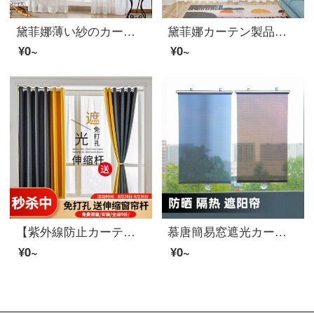
黛菲娜薄い紗のカーテンの窓の紗のカーテンのベランダの遮光する砂の白い砂は光を通さないで人の白い紗のカーテンの白い紗のカーテンにつながります。完成品の幅は2.9*2.7メートルの高さ*1枚です。
黛菲娜カーテン製品遮光寝室リビングルームins北欧風防音ネット紅不透過窓紗簾9867-半遮光布-打孔カスタム1メートルの費用【オンラインカスタマーサービスに連絡する】
¥0~
¥0~
【紫外線防止カーテン＋伸縮棒】夢達レ99%全遮光カーテンノックレス設置寝室仕切りカーテンカーテンカーテンカーテンカーテンカーテンカーテンカーテンカーテンカーテンカーテンカーテンカーテンカーテンカーテンの簡易レンタル部屋の日除けカーテンの連結金：深灰色+黄...
慕唐簡易窓遮光カーテン家庭用日よけ神器吸盤式伸縮カーテンベランダ寝室事務室断熱フリーホール夏キッチン日焼け止めシルバーレーザー幅68 CM*高さ125 CM
¥0~
¥0~