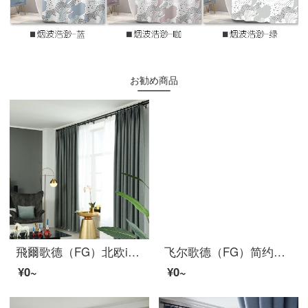
お勧め商品
飛爾歌德（FG）北欧ins風シンプルで純色の羊ラクダ毛のカーテンリビングルームの書斎のベランダの床の窓の翻る現代なライト贅沢な完成品のカーテンは青灰色のカーテンを注文して作られました。
飞尔歌德（FG）简约纯色亮光丝拼接窗帘布 ins北欧风客厅卧室书房阳台落地帘飘窗成品窗帘定制 米白色窗帘（不含窗纱） 宽3米*高2.7米-挂钩式一片(高度可改短)
¥0~
¥0~