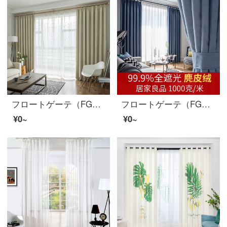
フロートゲーテ（FG）現代シンプルで無地のクロスコットン麻あっさりカーテンリビングルームの書斎バルコニーの床にカーテンがかかっています。カーテンのカスタマイズ米白カーテン（窓のベールを含まない）の幅が3メートル*高さが2.7メートルです。
フロートゲーテ（FG）ins北欧風セームベルベットの防音断熱カーテンリビングルームの書斎には、無被覆のフル遮光完成品のカーテンが99.9%の遮光率でカスタマイズされています。青灰色のカーテンの幅は2メートルです。高さ2.7メートルです。
¥0~
¥0~