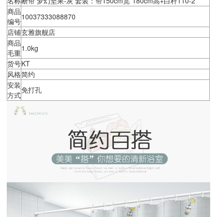
名称
断帘 梦幻坚果-灰 套装：帘150cm宽*180cm高+白杆110-2
商品
10037333088870
编号
店铺
玄雅旗舰店
商品
1.0kg
毛重
货号
KT
风格
简约
安装
免打孔
方式