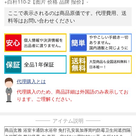
+白杆110-2【图片 价格 品牌 报价】-
ここで表示されるのは商品原価です。代理費用、送
料等はお問い合わせください
代理購入とは
代理購入のため、商品詳細は外国語のみ表示してお
ります。ご理解ください。
アイテム説明
商品
玄雅 浴室卡通防水浴帘 免打孔安装加厚简约防霉卫生间遮挡隔