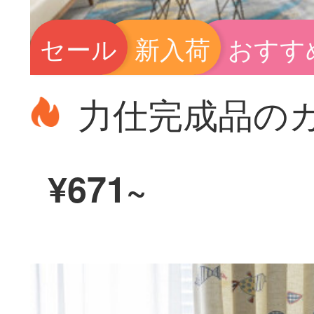
セール
新入荷
おすす
¥671~