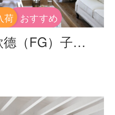
入荷
おすすめ
飛爾歌德（FG）子供綿麻プリントの半遮光カーテン-鹿リビングルームの寝室のベランダの床にカーテンがかかっています。カーテンをカスタマイズしました。幅3 m*高さ2.7 m-フック式の一枚です。