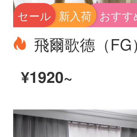
セール
新入荷
おすす
¥1920~