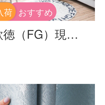
入荷
おすすめ
飛爾歌徳（FG）現代簡約水杉印模様の遮光カーテンリビングルームの書斎バルコニーの床にあるカーテンのカーテンをカスタマイズしてカーテンをつなぎ合わせます。幅3 m*高さ2.7 m-フック式の一枚です。