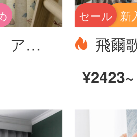
め
セール
新
飛爾歌德（FG）アニメ子供可愛い小魚亜麻プリントのカーテンリビングルームの書斎ベビールームのカーテンカスタマイズ可愛い漫画小魚カーテン（窓紗を含まない）の幅3メートル*高さ2.7メートル-フック式一枚（高さは短く変えられます）
¥2423~