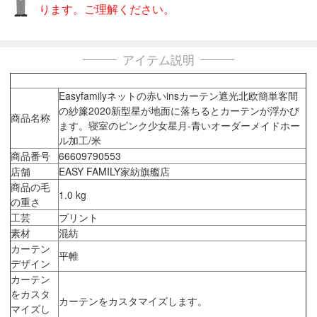
ります。ご理解ください。
アイテム説明
Easyfamilyネットの赤いinsカーテン遮光北欧簡単客間
の紗簾2020新型星が地面に落ちるとカーテンが浮かび
商品名称
ます。寝室のピンク少女星月-青いオーダーメイドホー
ル加工/米
商品番号
66609790553
店舗
EASY FAMILY家紡旗艦店
商品の毛
1.0 kg
の重さ
工芸
プリント
素材
混紡
カーテン
平帷
デザイン
カーテン
をカスタ
カーテンをカスタマイズします。
マイズし