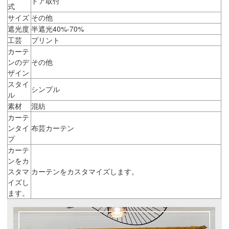
ドア取付
式
サイズ
その他
遮光度
半遮光40%-70%
工芸
プリント
カーテ
ンのデ
その他
ザイン
スタイ
シンプル
ル
素材
混紡
カーテ
ンタイ
布芸カーテン
プ
カーテ
ンをカ
スタマ
カーテンをカスタマイズします。
イズし
ます。