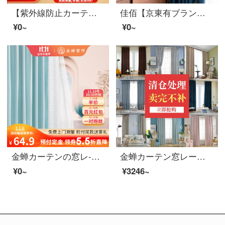
【紫外線防止カーテン＋伸縮棒】夢達レ99%全遮光カーテンノックレス設置寝室仕切りカーテンカーテンカーテンカーテンカーテンカーテンカーテンカーテンカーテンカーテンカーテンカーテンカーテンカーテンカーテンの簡易レンタル部屋の日除けカーテンの連結金：深灰色+黄...
佳佰【京東有ブランド】カーテンは簡単に厚くて、全遮光の既製カーフをインストールしないでください。
¥0~
¥0~
金蝉カーテンの窓レ-スは小清新で、部屋の窓のカーテンをつなぎ合わせます。ファブリック生の簡単な予約です。現代星晴星晴（デフォルトファブリック生の+レ-ススプライン）1メートルの材料価格（フック/穴あけ無料加工）は何メートルの撮影が必要ですか？
金蝉カーテン窓レーザー特売飘窓寝室レンタルルーム窓レーザーカーテン完成品フック打孔芳草地芳草ミルクティー-完成品幅2.56*高さ1.72メートル-sフック2枚
¥0~
¥3246~