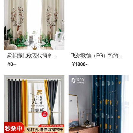
黛菲娜北欧現代簡単カーテンリビングルームのバルコニーの遮光床に置くサンバイザー9812-半遮光布-打孔完成品の幅2.9*2.7メートルの高さ*1枚（高可改）
飞尔歌德（FG）简约纯色亮光丝拼接窗帘布 ins北欧风客厅卧室书房阳台落地帘飘窗成品窗帘定制 米白色窗帘（不含窗纱） 宽3米*高2.7米-挂钩式一片(高度可改短)
¥0~
¥1806~