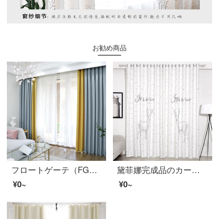
お勧め商品
フロートゲーテ（FG）北欧ins風シンプルで現代純色の人字尼半遮光カーテンリビングルームの書斎のバルコニー床カーテンカーテンカーテンのオーダーメイドグレーブルーの継ぎ目黄色のカーテン（窓のベールを含まない）幅3 m*高さ2.7 m-フック式一枚（高度は短くできます）
黛菲娜完成品のカーテン布は遮光しています。現代簡単なリビングルームの床に置く防音が光を通さない軌道の窓紗のカーテン7228-半遮光布-打孔完成品の幅1.9*2.7メートルの高さ*1枚（高可改）
¥0~
¥0~