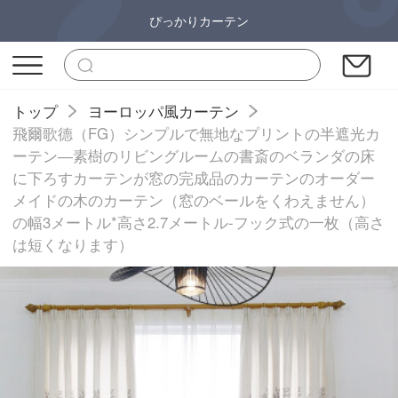
ぴっかりカーテン
トップ
ヨーロッパ風カーテン
飛爾歌德（FG）シンプルで無地なプリントの半遮光カ
ーテン―素樹のリビングルームの書斎のベランダの床
に下ろすカーテンが窓の完成品のカーテンのオーダー
メイドの木のカーテン（窓のベールをくわえません）
の幅3メートル*高さ2.7メートル-フック式の一枚（高さ
は短くなります）