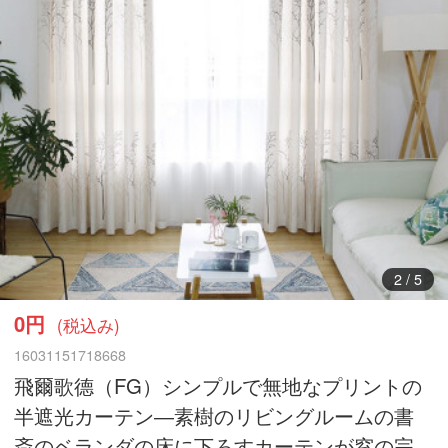
3
/
5
0円
(税込み)
16031151718668
飛爾歌德（FG）シンプルで無地なプリントの
半遮光カーテン―素樹のリビングルームの書
斎のベランダの床に下ろすカーテンが窓の完