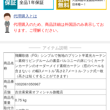
代理購入とは
代理購入のため、商品詳細は外国語のみ表示してお
ります。ご理解ください。
アイテム説明
飛爾歌德（FG）シンプルで無地のプリント半遮光カーテン
―素樹リビングルームの書斎バルコニーの床につくカーテ
商品名
ンカーテンのオーダーメイド素樹カーテン（窓のベールを
称
含まない）の幅3メートル*高さ2.7メートル-フック式一枚
（高さは短くすることができます）
商品番
1002061050967
号
店舗
吉吉索索索オフィシャル旗艦店
商品毛
0.75 kg
重量
取付方