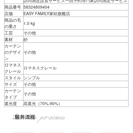
訪問測定設置サービス一回予約専門家訪問測定サービス
商品番号
58324809404
店舗
EASY FAMILY家紡旗艦店
商品の毛
1.0 kg
の重さ
工芸
その他
素材
紗
カーテン
のデザイ
その他
ン
ロマネス
ロマネスクレール
クレール
スタイル
シンプル
サイズ
その他
カーテン
その他
タイプ
遮光度
高遮光（70%-90%）