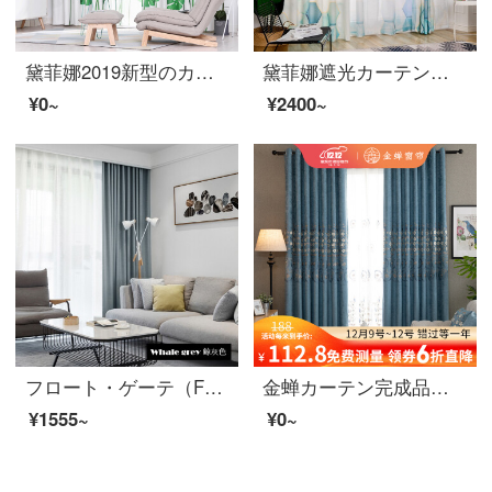
黛菲娜2019新型のカーテンは北欧緑植客間寝室の床のカーテンを遮光します。7987-半遮光布-打孔完成品の幅3.4*2.7メートルの高さ*1枚（高可改）
黛菲娜遮光カーテンの完成品は現代布地の寝室の防音網の紅不透光窓の紗のカーテン9877-半遮光布-打孔完成品の幅3.4*2.7メートルの高さ*1枚です。
¥0~
¥2400~
フロート・ゲーテ（FG）北欧現代全遮光厚いカーテン-アテネ格リビング・ルームの書斎バルコニーの3階のサイドカーテンの多色床カーテンのオーダーメイド鯨灰色のカーテン（窓のベールを含まない）の幅3メートル*高さ2.7メートル-フック式の一枚（高さは短くすることができます）
金蝉カーテン完成品カスタム田園浮彫刺繍リビング書斎遮光カテキン生地郎春花郎春花-法布里克生地帘0.1米補拍
¥1555~
¥0~