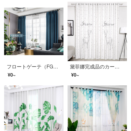
フロートゲーテ（FG）北欧簡約現代に厚い純色のシェニールの遮光カーテンリビングルームの書斎の床につくカーテンの翻る窓のバルコニーの大気が軽い贅沢な完成品のカーテンをカスタマイズしました。深い青色の26〓〓カーテン（窓の紗をくわえません）の幅は3メートル*高さ2.7メートルです。
黛菲娜完成品のカーテン布は遮光しています。現代簡単なリビングルームの床に置く防音が光を通さない軌道の窓紗のカーテン7228-半遮光布-打孔完成品の幅1.9*2.7メートルの高さ*1枚（高可改）
¥0~
¥0~