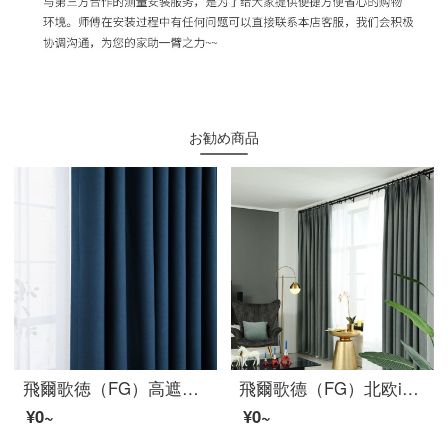
お勧め商品
飛爾歌徳（FG）高遮光純色简约尼糸紡全遮光カーテンリビングルームの書斎バルコニー床カーテンのオーダーメイド99%遮光率ー紺色のカーテン（窓なし）が韓国式フック1メートルをカスタマイズしました。
飛爾歌德（FG）北欧ins風シンプルで純色の羊ラクダ毛のカーテンリビングルームの書斎のベランダの床の窓の翻る現代なライト贅沢な完成品のカーテンは青灰色のカーテンを注文して作られました。
¥0~
¥0~