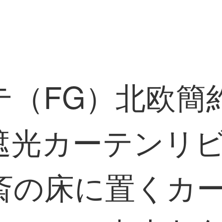
（FG）北欧簡約
遮光カーテンリ
斎の床に置くカ