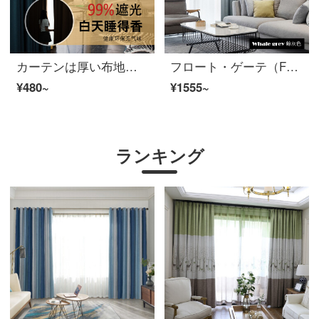
カーテンは厚い布地をプラスして、全遮光100光を通さずに、純色を通して綿麻の寝室の日よけを遮ります。防熱、日よけは軽いです。北欧簡単客間でオーダーメイドした完成品のカーテンは墨緑＋レモン黄です。
フロート・ゲーテ（FG）北欧現代全遮光厚いカーテン-アテネ格リビング・ルームの書斎バルコニーの3階のサイドカーテンの多色床カーテンのオーダーメイド鯨灰色のカーテン（窓のベールを含まない）の幅3メートル*高さ2.7メートル-フック式の一枚（高さは短くすることができます）
¥480~
¥1555~
ランキング