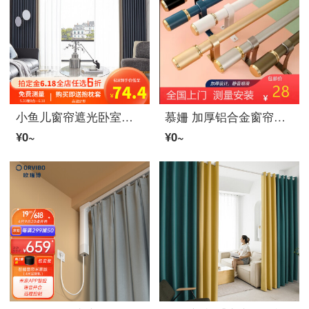
小鱼儿窗帘遮光卧室轻奢遮阳帘棉リネン遮光窗帘免打孔飘窗遮光ファブリック生地窗帘轨道定制暗纹肌理ファブリックカーテン 灰紫拼米色 挂钩每米单价
慕姍 加厚铝合金窗帘杆静音罗马杆单杆双杆窗帘轨道顶装侧装可上门安装小清新标价为单杆双杆拍双倍米数 典雅白 单杆侧装每米价格（双杆拍双倍米数）
¥0~
¥0~