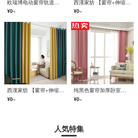
欧瑞博电动窗帘轨道电机米家APP直联WiFi语音控制支持天喵小爱小度定制轨4米智能窗帘
西漢家纺 【窗帘+伸缩杆】免打孔罗马伸缩杆窗帘全遮光简约成品卧室阳台客厅飘窗窗帘ファブリック生地防晒隔断遮阳帘 孔雀蓝+明黄双拼 适用宽2.6-3.1米【帘高2.0米】双开
¥0~
¥0~
西漢家纺 【窗帘+伸缩杆】免打孔罗马伸缩杆窗帘全遮光简约成品卧室阳台客厅飘窗窗帘ファブリック生地防晒隔断遮阳帘 孔雀蓝+明黄双拼 适用宽2.6-3.1米【帘高2.0米】双开
纯黑色窗帘加厚卧室定做摄影背景投影仪器罩暗房间隔断的 粉红色 粉色、玫红、大红 宽3.8米高联系
¥0~
¥0~
人気特集