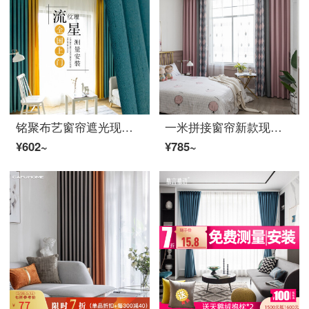
铭聚布艺窗帘遮光现代简约隔热防晒定制卧室客厅窗帘成品布料遮光阳布 流星纹浅绿+黄色 挂钩式1米定制
一米拼接窗帘新款现代简约轻奢北欧撞色客厅灰粉灰色灰黄三色美式纯色 浮晖·粉色菱形 定制一米挂钩
¥602~
¥785~