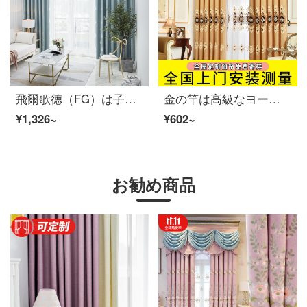
飛爾歌徳（FG）は子供の遮光ダイアモンドのカーテンを厚くします。クリスマスツリーリビングルームの寝室の書斎のベランダには、窓から床に下ろすカーテンの両面に花を咲かせる清新な田園製品のカーテンの青いカーテン（窓のベールを含まない）は、幅3メートル*高さ2.7メートルです。
金の竿は高級なヨーロッパ式の豪華な刺繍のカーテンの完成品の別荘を注文して作らせます。豪華なリビングルームの遮光カーテンが床についているカーテンの紗は訪問してアンズ色のカーテンを取り付けることができます。
¥1,326~
¥602~
お勧め商品