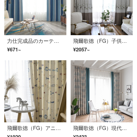
力仕完成品のカーテンは北欧風に遮光しています。厚い綿麻の居間寝室をカスタマイズして、現代のベランダの断熱カーテンを設計します。
飛爾歌德（FG）子供綿麻プリントの半遮光カーテン-鹿リビングルームの寝室のベランダの床にカーテンがかかっています。カーテンをカスタマイズしました。幅3 m*高さ2.7 m-フック式の一枚です。
¥671~
¥2057~
飛爾歌德（FG）アニメ子供可愛い小魚亜麻プリントのカーテンリビングルームの書斎ベビールームのカーテンカスタマイズ可愛い漫画小魚カーテン（窓紗を含まない）の幅3メートル*高さ2.7メートル-フック式一枚（高さは短く変えられます）
飛爾歌徳（FG）現代簡約水杉印模様の遮光カーテンリビングルームの書斎バルコニーの床にあるカーテンのカーテンをカスタマイズしてカーテンをつなぎ合わせます。幅3 m*高さ2.7 m-フック式の一枚です。
¥1920~
¥2423~