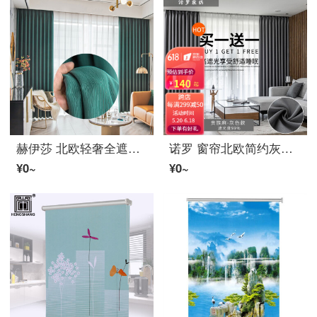
赫伊莎 北欧轻奢全遮光遮阳窗帘轨道挂钩成品遮光ファブリック生地 芊丝锦-深绿色 挂钩款-2.0米宽*2.5米高/1片
诺罗 窗帘北欧简约灰色全遮光2022年新款窗帘ファブリック生地挂钩式卧室隔热防晒遮阳 贵族リネン-灰色（下1片发2片） 打孔-宽2高2.7一片(可改高)
¥0~
¥0~