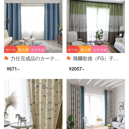
セール
新入荷
おすすめ
セール
新入荷
おすすめ
力仕完成品のカーテンは北欧風に遮光しています。厚い綿麻の居間寝室をカスタマイズして、現代のベランダの断熱カーテンを設計します。
飛爾歌德（FG）子供綿麻プリントの半遮光カーテン-鹿リビングルームの寝室のベランダの床にカーテンがかかっています。カーテンをカスタマイズしました。幅3 m*高さ2.7 m-フック式の一枚です。
¥671~
¥2057~