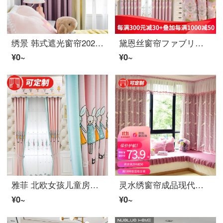
绣景 韩式遮光窗帘2022年新款现代简约大气北欧拼接色遮光新婚温馨少女卧室 紫色+米色 四爪钩款 宽2米*2.5米 1片
黛恩丝窗帘ファブリック生地现代简约欧式简欧卧室客厅遮光ファブリック生地温馨婚房粉色少女窗帘成品定制 粉色 ファブリック生地宽一米（花位0.35，帘头及轨道等配件另算）
¥0~
¥0~
雅菲 北欧女孩儿童房夜光寝室のカーテン粉色公主风可爱卡通レース帘少女公主房ファブリック生地 粉色ファブリック生地帘 定制1米专拍(可免费加工好）
灵水绣窗帘成品现代简约ファブリック生地レース一体双层棉リネン小鸟绣花窗レース定制儿童房女卧室客厅U型L型飘窗公主风高遮光隔热帘 粉色-ファブリック生地レース一体（包含窗レース） 定制挂钩式一米(联系卖家)
¥0~
¥0~