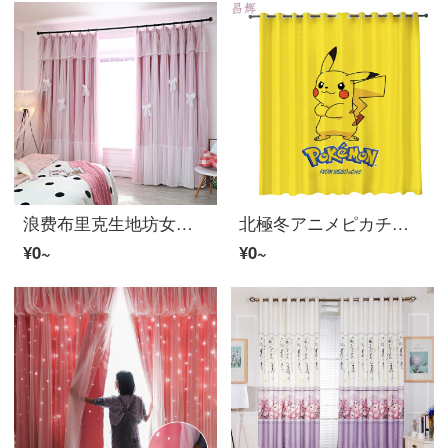
浪费布里克生地坊女孩房幕韩式ピンク网红カーテン寝室女孩心insプリンセス风完成品遮光児童飘窓二层红丝帘ピンク色
北極冬アニメピカチュウの可愛い子供部屋の遮光カーテン男の子と女の子の寝室のリビングルームの窓の下にある窓のサンバイザー黄色S 2 U幅1.0メートル*高さ2.7メートルのフック
¥0~
¥0~