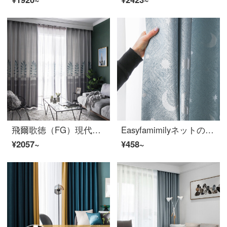
飛爾歌徳（FG）現代プリント遮光無色の葉っぱ緑植カーテンリビングルームの書斎バルコニーの床につくカーテンカーテンのオーダーメイド灰色のカーテン（窓のベールを含まない）の幅3メートル*高さ2.7メートル-フック式の一枚（高さは短くすることができます）
Easyfamimilyネットの赤いinsカーテンは北欧の簡単な客間の紗のカーテンを遮光します。2020年の星が月に落ちてカーテンを揺らします。寝室のピンクの少女星の月-青いオーダーメイドの穴を開けて加工します。
¥2057~
¥458~