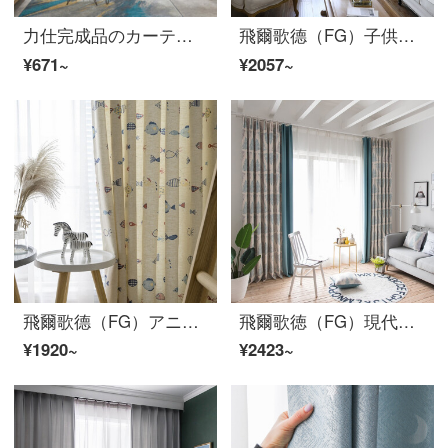
力仕完成品のカーテンは北欧風に遮光しています。厚い綿麻の居間寝室をカスタマイズして、現代のベランダの断熱カーテンを設計します。
飛爾歌德（FG）子供綿麻プリントの半遮光カーテン-鹿リビングルームの寝室のベランダの床にカーテンがかかっています。カーテンをカスタマイズしました。幅3 m*高さ2.7 m-フック式の一枚です。
¥671~
¥2057~
飛爾歌德（FG）アニメ子供可愛い小魚亜麻プリントのカーテンリビングルームの書斎ベビールームのカーテンカスタマイズ可愛い漫画小魚カーテン（窓紗を含まない）の幅3メートル*高さ2.7メートル-フック式一枚（高さは短く変えられます）
飛爾歌徳（FG）現代簡約水杉印模様の遮光カーテンリビングルームの書斎バルコニーの床にあるカーテンのカーテンをカスタマイズしてカーテンをつなぎ合わせます。幅3 m*高さ2.7 m-フック式の一枚です。
¥1920~
¥2423~