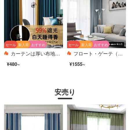
セール
新入荷
おすすめ
セール
新入荷
おすすめ
カーテンは厚い布地をプラスして、全遮光100光を通さずに、純色を通して綿麻の寝室の日よけを遮ります。防熱、日よけは軽いです。北欧簡単客間でオーダーメイドした完成品のカーテンは墨緑＋レモン黄です。
フロート・ゲーテ（FG）北欧現代全遮光厚いカーテン-アテネ格リビング・ルームの書斎バルコニーの3階のサイドカーテンの多色床カーテンのオーダーメイド鯨灰色のカーテン（窓のベールを含まない）の幅3メートル*高さ2.7メートル-フック式の一枚（高さは短くすることができます）
¥480~
¥1555~
安売り