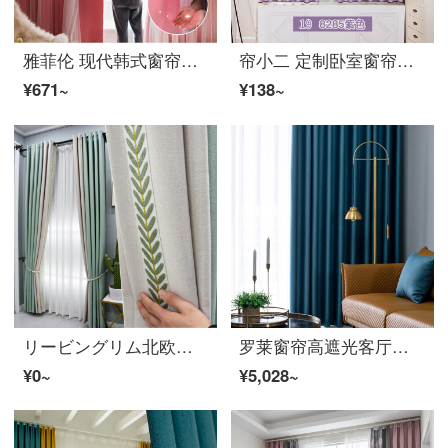
雅菲伦 现代韩式窗帘抖音ins简约镂空星星清新公主风网红布纱一体客厅卧室窗帘成品遮光 星空粉色 定制1米专拍(需要几米拍几米)
帘小二 定制卧室窗帘成品客厅短帘半帘高遮光窗帘布落地窗小窗帘飘窗阳台儿童卡通出租屋宿舍遮阳防晒 8285紫色 特价1.0m宽*2.0m高挂钩1片---限购数量2
¥671~
¥138~
リービングリム北欧風の遮光が簡単で、北欧風の寝室遮光が小さい清新なアメリカ式のスプライングリーンカーテン2021年新式客間の湖と緑の色を合わせて3メートルのフューエル生地のカーテンを開きます。高さ2.7（1.2 m≦レール長≦1.に適用します。
罗莱窗帘高遮光客厅卧室阳台窗帘隔音隔热美式简约厚窗帘布双面仿麻成品窗帘 深蓝（立体塑形技术） 适用宽≤3.00米；帘高2.6米；韩褶双开
¥0~
¥5,028~