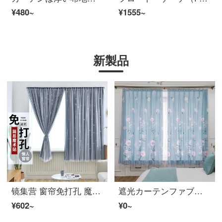
¥480~
¥1555~
新製品
镜集营 窗帘免打孔 魔术贴窗帘 双层遮光窗帘免打孔遮光ファブリック生地简易卧室飘窗出租房厨房小窗帘短帘遮阳ファブリック生地 灰色缕空星星 宽1.5x高1.8米
遮光カーテンファブリック生地无打孔取付寝室リビングプリントカーテン简约现代飘窓短カーテンレンタルルーム遮光カーテン完成品艾沙之恋浅蓝魔术贴款幅1.5*高さ1.5整片
¥602~
¥0~