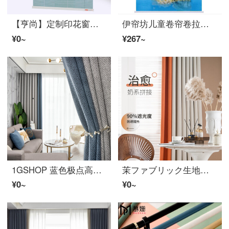
【亨尚】定制印花窗帘免打孔全遮光拉珠卷帘办公室卧室儿童房阳台厨房升降遮阳隔断卷帘山水画窗帘 秋语2208 1平方
伊帘坊儿童卷帘卷拉式窗帘卧室卫生间办公室厕所阳台浴室防水风景遮光遮阳卷帘升降拉式 鹤飞九天（全遮光）
¥0~
¥267~
1GSHOP 蓝色极点高端シェニール窗帘 卧室客厅轻奢高端定制尺寸莫安迪灰蓝全屋定制配窗帘轨道罗马杆L号
茉ファブリック生地透窗帘遮光成品定制高端轻奢免烫免高温定型卧室拼接撞色2022新款客厅ins风现代简约全遮光加厚 玛奇朵-奶油色+橙色 魔术贴窗帘0.5X1.38（颜色款式随机发）
¥0~
¥0~