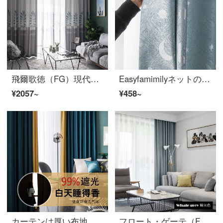
飛爾歌徳（FG）現代プリント遮光無色の葉っぱ緑植カーテンリビングルームの書斎バルコニーの床につくカーテンカーテンのオーダーメイド灰色のカーテン（窓のベールを含まない）の幅3メートル*高さ2.7メートル-フック式の一枚（高さは短くすることができます）
Easyfamimilyネットの赤いinsカーテンは北欧の簡単な客間の紗のカーテンを遮光します。2020年の星が月に落ちてカーテンを揺らします。寝室のピンクの少女星の月-青いオーダーメイドの穴を開けて加工します。
¥2057~
¥458~
カーテンは厚い布地をプラスして、全遮光100光を通さずに、純色を通して綿麻の寝室の日よけを遮ります。防熱、日よけは軽いです。北欧簡単客間でオーダーメイドした完成品のカーテンは墨緑＋レモン黄です。
フロート・ゲーテ（FG）北欧現代全遮光厚いカーテン-アテネ格リビング・ルームの書斎バルコニーの3階のサイドカーテンの多色床カーテンのオーダーメイド鯨灰色のカーテン（窓のベールを含まない）の幅3メートル*高さ2.7メートル-フック式の一枚（高さは短くすることができます）