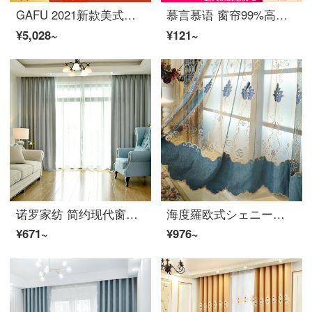
GAFU 2021新款美式新中式拼接窗帘遮光帘北欧简约轻奢风窗帘客厅卧室遮光窗帘定制（挂钩/打孔） 011+013(鸽子灰+南瓜橙） 6米布一套 /双开(适用轨道范围2.5米-3米)
慕言慕语 窗帘99%高遮光北欧简约隔热防晒仿亚麻定制卧室客厅窗帘成品布料遮阳布 免费测量特权 定做宽1米*高2.7米单价（纳米环）可改高
¥5,028~
¥121~
诺罗家纺 简约现代窗帘成品灰色 卧室客厅办公室落地窗飘窗短帘高遮光夏季防晒隔热 灰色布普通挂钩 宽2米*高2米/1片
海度羅欧式シェニール刺繍カーテンの完成品は、厚い遮光リビングルームの床の窓と砂窓の布をカスタマイズできます。
¥671~
¥976~