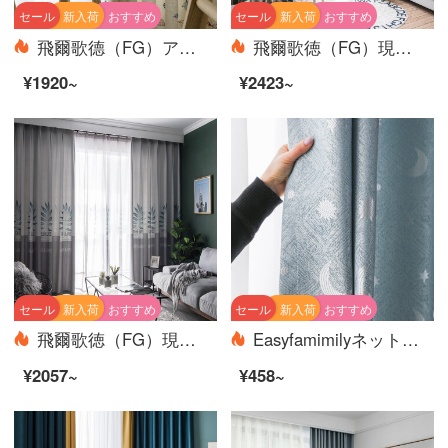
セール
新入荷
おすすめ
セール
新入荷
おすすめ
飛爾歌德（FG）アニメ子供可愛い小魚亜麻プリントのカーテンリビングルームの書斎ベビールームのカーテンカスタマイズ可愛い漫画小魚カーテン（窓紗を含まない）の幅3メートル*高さ2.7メートル-フック式一枚（高さは短く変えられます）
飛爾歌徳（FG）現代簡約水杉印模様の遮光カーテンリビングルームの書斎バルコニーの床にあるカーテンのカーテンをカスタマイズしてカーテンをつなぎ合わせます。幅3 m*高さ2.7 m-フック式の一枚です。
¥1920~
¥2423~
セール
新入荷
おすすめ
セール
新入荷
おすすめ
飛爾歌徳（FG）現代プリント遮光無色の葉っぱ緑植カーテンリビングルームの書斎バルコニーの床につくカーテンカーテンのオーダーメイド灰色のカーテン（窓のベールを含まない）の幅3メートル*高さ2.7メートル-フック式の一枚（高さは短くすることができます）
Easyfamimilyネットの赤いinsカーテンは北欧の簡単な客間の紗のカーテンを遮光します。2020年の星が月に落ちてカーテンを揺らします。寝室のピンクの少女星の月-青いオーダーメイドの穴を開けて加工します。
¥2057~
¥458~