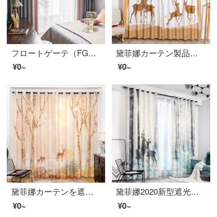
フロートゲーテ（FG）簡単に現代北欧風の高遮光カーテン-凌仕寝室のリビングルームのリビングルームのバルコニーの床にカーテンがかかっています。窓のカーテンは北欧灰をカスタマイズして桜のピンクのカーテンをつなぎ合わせます。幅2 m*高さ2.7 m-フック式です。
黛菲娜カーテン製品の遮光現代簡単北欧アメリカ式リビングルームの子供部屋の床窓の紗簾は7212-半遮光布-打孔完成品の幅3.4*2.7メートルの高さ*1枚を注文しました。
¥0~
¥0~
黛菲娜カーテンを遮光し、寝室の間仕切り網を赤くして光を通さない完成品の窓紗のカーテン9885-半遮光布-穴あけ仕上げ品の幅2.9*2.7メートルの高さ*1枚(高可改)
黛菲娜2020新型遮光カーテンが流行している北欧風のモダンでシンプルで豪華な客間の全遮光布地の寝室の窓紗のカーテン9858-半遮光布-穴あけの完成品の幅2.4*2.7メートルの高さ*1枚（高可改）
¥0~
¥0~