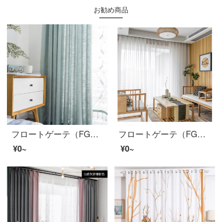
お勧め商品
フロートゲーテ（FG）北欧簡約insスタイルの綿麻清新半遮光カーテンリビングルームのベランダの書斎の床に置くカーテンの上に、カーテンを厚くして、青木灰色のカーテンをカスタマイズしました。幅3 m*高さ2.7 m-フック式の一枚です。
フロートゲーテ（FG）シンプルで現代的に厚い北欧テンのカーテンins風リビングルームの書斎のバルコニーの綿毛感が柔らかくて遮光した完成品のカーテンをカスタマイズしました。幅3 m*高さ2.7 m-フック式一枚（高さは短くできます。）
¥0~
¥0~