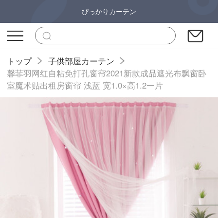
ぴっかりカーテン
トップ
子供部屋カーテン
馨菲羽网红自粘免打孔窗帘2021新款成品遮光布飘窗卧
室魔术贴出租房窗帘 浅蓝 宽1.0×高1.2一片