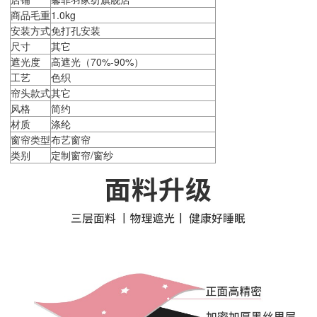
商品毛重
1.0kg
安装方式
免打孔安装
尺寸
其它
遮光度
高遮光（70%-90%）
工艺
色织
帘头款式
其它
风格
简约
材质
涤纶
窗帘类型
布艺窗帘
类别
定制窗帘/窗纱