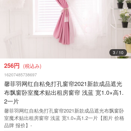
3
/
10
256円
(税込み)
16207485738697
馨菲羽网红自粘免打孔窗帘2021新款成品遮光
布飘窗卧室魔术贴出租房窗帘 浅蓝 宽1.0×高1.
2一片
馨菲羽网红自粘免打孔窗帘2021新款成品遮光布飘窗卧
室魔术贴出租房窗帘 浅蓝 宽1.0×高1.2一片【图片 价格
品牌 报价】-