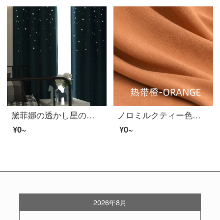
黛菲娜の透かし星のカーテンの完成品韓式ネットの紅現代簡単な純色の亜麻のカーテンは厚い全遮光平面の窓の寝室の客間をプラスして星を透かします-備考の色-フックの完成品の幅3.4*2.7メートルの高さ*1切れ(高可改)
ノロミルクティー色カーテン寝室全遮光ins風北欧シンプル軽量リビング2022年新型高級シュフニ-熱帯オレンジ四爪フック-幅2.5高さ2.7枚(短く変更可能)
¥0~
¥0~
2026年8月