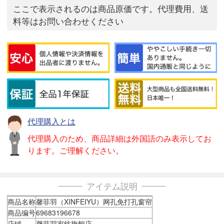
ここで表示されるのは商品原価です。代理費用、送
料等はお問い合わせください
代理購入とは
代理購入のため、商品詳細は外国語のみ表示してお
ります。ご理解ください。
アイテム説明
商品名称
馨菲羽（XINFEIYU）网孔免打孔窗帘
商品编号
69683196678
店铺
馨菲羽家纺旗舰店