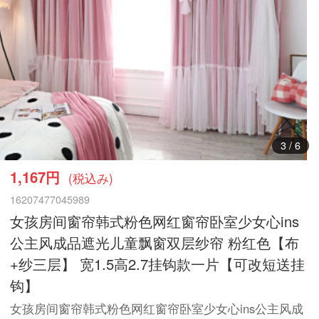
4
/
6
1,167円
(税込み)
16207477045989
女孩房间窗帘韩式粉色网红窗帘卧室少女心ins
公主风成品遮光儿童飘窗双层纱帘 粉红色【布
+纱三层】 宽1.5高2.7挂钩款一片【可改短送挂
钩】
女孩房间窗帘韩式粉色网红窗帘卧室少女心ins公主风成