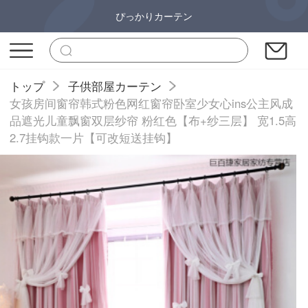
ぴっかりカーテン
トップ
子供部屋カーテン
女孩房间窗帘韩式粉色网红窗帘卧室少女心ins公主风成
品遮光儿童飘窗双层纱帘 粉红色【布+纱三层】 宽1.5高
2.7挂钩款一片【可改短送挂钩】